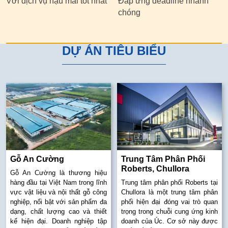
Với dịch vụ hậu mãi tốt nhất
Đáp ứng deadline nhanh
chóng
DỰ ÁN TIÊU BIỂU
Gỗ An Cường
Trung Tâm Phân Phối
Roberts, Chullora
Gỗ An Cường là thương hiệu
hàng đầu tại Việt Nam trong lĩnh
Trung tâm phân phối Roberts tại
vực vật liệu và nội thất gỗ công
Chullora là một trung tâm phân
nghiệp, nổi bật với sản phẩm đa
phối hiện đại đóng vai trò quan
dạng, chất lượng cao và thiết
trọng trong chuỗi cung ứng kinh
kế hiện đại. Doanh nghiệp tập
doanh của Úc. Cơ sở này được