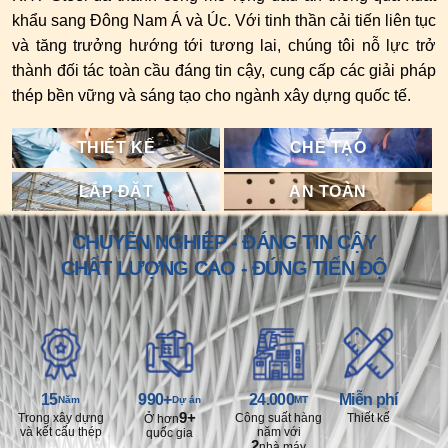
khẩu sang Đông Nam Á và Úc. Với tinh thần cải tiến liên tục
và tăng trưởng hướng tới tương lai, chúng tôi nỗ lực trở
thành đối tác toàn cầu đáng tin cậy, cung cấp các giải pháp
thép bền vững và sáng tạo cho ngành xây dựng quốc tế.
THIẾT KẾ
CHẾ TẠO
LẮP ĐẶT
AN TOÀN
CHUYÊN NGHIỆP - ĐÁNG TIN CẬY
CHẤT LƯỢNG CAO - ĐÚNG TIẾN ĐỘ
15
990+
24.000
Miễn phí
Năm
Dự án
MT
9+
Trong xây dựng
Công suất hàng
Thiết kế
Ở hơn
và kết cấu thép
năm với
quốc gia
2
nhà máy