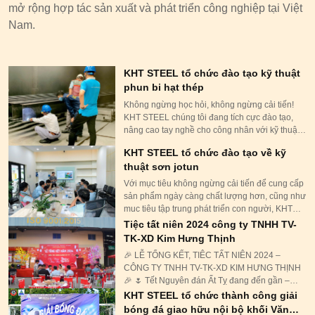
mở rộng hợp tác sản xuất và phát triển công nghiệp tại Việt
Nam.
KHT STEEL tổ chức đào tạo kỹ thuật
phun bi hạt thép
Không ngừng học hỏi, không ngừng cải tiến!
KHT STEEL chúng tôi đang tích cực đào tạo,
nâng cao tay nghề cho công nhân với kỹ thuật
phun bi hạt thép, nhằm mang đến những sản
KHT STEEL tổ chức đào tạo về kỹ
phẩm chất lượng cao hơn nữa.
thuật sơn jotun
Với mục tiêu không ngừng cải tiến để cung cấp
sản phẩm ngày càng chất lượng hơn, cũng như
muc tiêu tập trung phát triển con người, KHT
STEEL đã tổ chức khóa học “ĐÀO TẠO KỸ
Tiệc tất niên 2024 công ty TNHH TV-
THUẬT SƠN JOTUN” cho cấp quản lý và các
TK-XD Kim Hưng Thịnh
nhân viên QC trong nhà máy.
🎉 LỄ TỔNG KẾT, TIÊC TẤT NIÊN 2024 –
CÔNG TY TNHH TV-TK-XD KIM HƯNG THỊNH
🎉 🌷 Tết Nguyên đán Ất Tỵ đang đến gần –
khép lại một năm Giáp Thìn với thật nhiều sự nỗ
KHT STEEL tổ chức thành công giải
lực và cố gắng của đại gia đình Kim Hưng
bóng đá giao hữu nội bộ khối Văn