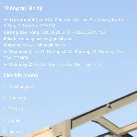
Thông tin liên hệ
►
Trụ sở chính:
Lô F12, Khu Dân Cư Thới An, Đường Lê Thị
Riêng, P. Thới An, TP.HCM
Đường dây nóng:
028.3620.9437 - 028.3620.9438
Email:
kimhungthinhvn@gmail.com
Website:
www.kimhungthinh.vn
►
Nhà máy 1:
Số 11, Đường số 21, Phường 21, Phường Vĩnh
Tân, TP.HCM
►
Nhà máy 2:
Ấp Tân Bình, xã Tân Hội, Tây Ninh
Liên kết nhanh
Về chúng tôi
Nhà máy
Dịch vụ
Dự án
Tin tức