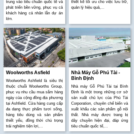
trung vào tiêu chuẩn quốc tế và
thiết kế tối ưu cho việc lưu trữ,
phát triển bền vững, phục vụ cả
quản lý hiệu quả,...
khách hàng cá nhân lẫn dự án
lớn.
Woolworths Asfield
Nhà Máy Gỗ Phú Tài -
Bình Định
Woolworths Ashfield là siêu thị
thuộc chuỗi Woolworths Group,
Nhà máy Gỗ Phú Tài tại Bình
phục vụ nhu cầu mua sắm hàng
Định là một trong những cơ sở
ngày của cộng đồng địa phương
sản xuất chủ lực của Phú Tài
tại Ashfield. Cửa hàng cung cấp
Corporation, chuyên chế biến và
đa dạng thực phẩm tươi sống,
xuất khẩu các sản phẩm gỗ nội
hàng tiêu dùng và sản phẩm
thất. Nhà máy được trang bị
thiết yếu, đồng thời chú trọng
dây chuyền hiện đại, đáp ứng
trải nghiệm tiện lợi,...
tiêu chuẩn quốc tế,...