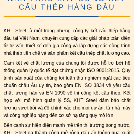
CẤU THÉP HÀNG ĐẦU
Kết cấu thép
Khác
Hồ sơ năng lực
Tấm lợp
Video nổi bật
KHT Steel là một trong những công ty kết cấu thép hàng
Phụ kiện
Hình ảnh nổi bật
đầu tại Việt Nam, chuyên cung cấp các giải pháp toàn diện
từ tư vấn, thiết kế đến gia công và lắp dựng các công trình
nhà thép tiền chế và sản phẩm kết cấu thép chất lượng cao.
Cam kết về chất lượng của chúng tôi được hỗ trợ bởi hệ
thống quản lý quốc tế đạt chứng nhận ISO 9001:2015. Quy
trình sản xuất của chúng tôi tuân thủ nghiêm ngặt các tiêu
chuẩn châu Âu uy tín, bao gồm EN ISO 3834 về yêu cầu
chất lượng hàn và EN 1090 về thi công kết cấu thép. Kết
hợp với mô hình quản lý 5S, KHT Steel đảm bảo chất
lượng vượt trội và độ chính xác cho mọi dự án, từ nhà máy
và công nghiệp nặng đến cơ sở hạ tầng quy mô lớn.
Bên cạnh sự hiện diện mạnh mẽ trên thị trường trong nước,
KHT Steel đã thành công mở rộng dấu ấn thông qua xuất