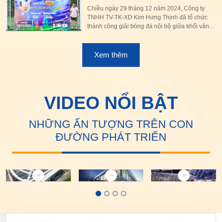
Thịnh.
Phòng & Sản Xuất năm 2024
Chiều ngày 29 tháng 12 năm 2024, Công ty
TNHH TV-TK-XD Kim Hưng Thịnh đã tổ chức
thành công giải bóng đá nội bộ giữa khối văn
phòng & khối sản xuất toàn nhà máy. Đây là
một hoạt động thường niên nhằm rèn luyện sức
khỏe, nâng cao tinh thần thể thao, đoàn kết
Xem thêm
VIDEO NỔI BẬT
NHỮNG ẤN TƯỢNG TRÊN CON
ĐƯỜNG PHÁT TRIỂN