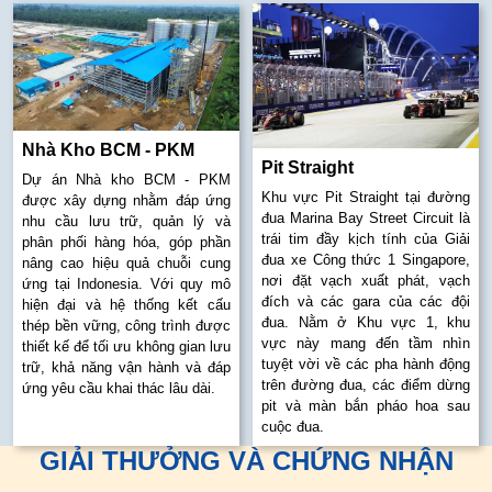
Nhà Kho BCM - PKM
Pit Straight
Dự án Nhà kho BCM - PKM
Khu vực Pit Straight tại đường
được xây dựng nhằm đáp ứng
đua Marina Bay Street Circuit là
nhu cầu lưu trữ, quản lý và
trái tim đầy kịch tính của Giải
phân phối hàng hóa, góp phần
đua xe Công thức 1 Singapore,
nâng cao hiệu quả chuỗi cung
nơi đặt vạch xuất phát, vạch
ứng tại Indonesia. Với quy mô
đích và các gara của các đội
hiện đại và hệ thống kết cấu
đua. Nằm ở Khu vực 1, khu
thép bền vững, công trình được
vực này mang đến tầm nhìn
thiết kế để tối ưu không gian lưu
tuyệt vời về các pha hành động
trữ, khả năng vận hành và đáp
trên đường đua, các điểm dừng
ứng yêu cầu khai thác lâu dài.
pit và màn bắn pháo hoa sau
cuộc đua.
GIẢI THƯỞNG VÀ CHỨNG NHẬN